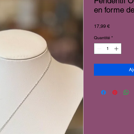
Pendentif O
en forme de
Prix
17,99 €
Quantité
*
Aj