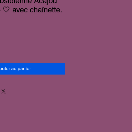
bsidienne Acajou
 🤍 avec chaînette.
outer au panier