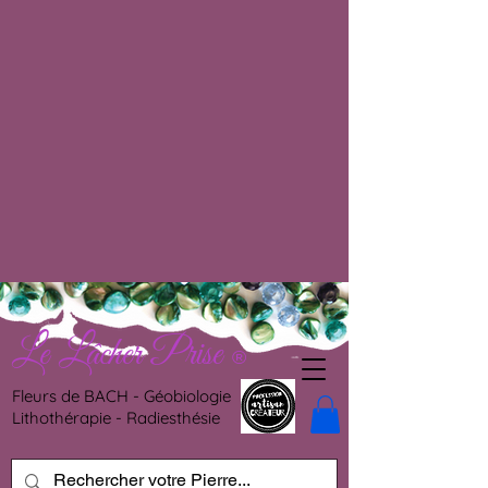
Le Lâcher Prise
®
Fleurs de BACH - Géobiologie
Lithothérapie - Radiesthésie