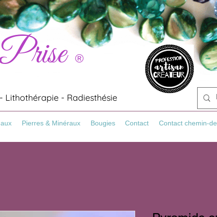
 Prise
®
 Lithothérapie - Radiesthésie
Maux
Pierres & Minéraux
Bougies
Contact
Contact chemin-de