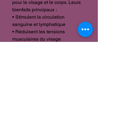
pour le visage et le corps. Leurs
bienfaits principaux :
• Stimulent la circulation
sanguine et lymphatique
• Réduisent les tensions
musculaires du visage
• Aident à diminuer les poches et
les gonflements (drainage)
• Améliorent l’absorption des
soins (sérums, huiles)
• Apportent un effet relaxant et
rafraîchissant
* Les vertus énergétiques sont données à
titre indicatif et en aucun cas, la