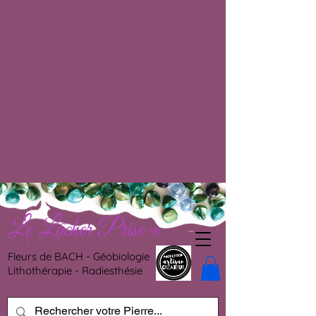
Le Lâcher Prise
®
Fleurs de BACH - Géobiologie
Lithothérapie - Radiesthésie