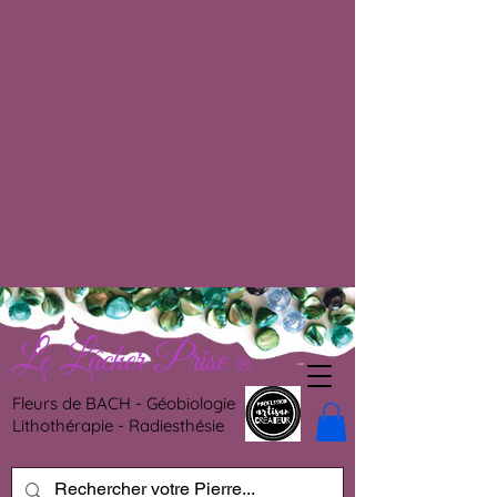
Le Lâcher Prise
®
Fleurs de BACH - Géobiologie
Lithothérapie - Radiesthésie