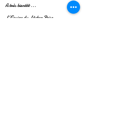
A très bientôt ...
L'Equipe du Lâcher Prise
* Les vertus énergétiques sont données à
titre indicatif et en aucun cas, la
lithothérapie ou les fleurs de Bach ne
peuvent se substituer à un traitement
médical. N'arrêtez jamais un traitement
sans l'accord de votre médecin.
Le Lâcher Prise - 39 rue Jacques Cellerier -
21000 Dijon
lelacherprise@outlook.fr
-
06.25.75.43.15
-
www.lelacherprise.fr