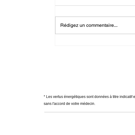
Tanzanite Elévation de l'âme
Elévation spirituelle : Grandeur
d'âme & d'esprit. Imagination &
Rédigez un commentaire...
Créativité. Pertes de mémoire. Se
battre...
* Les vertus énergétiques sont données à titre indicatif 
sans l'accord de votre médecin.