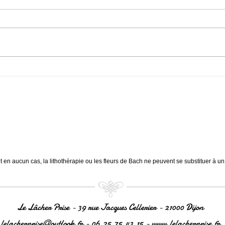
Chrysoprase Jalousie & Colère
Serpe
Compassion & Douceur. Apaise
Stres
la colère. Atténue les sentiments
tensi
négatifs comme la jalousie,
Sages
l'injustice....
des...
et en aucun cas, la lithothérapie ou les fleurs de Bach ne peuvent se substituer à u
Le Lâcher Prise - 39 rue Jacques Cellerier - 21000 Dijon
lelacherprise@outlook.fr
- 06.25.75.43.15 -
www.lelacherprise.fr