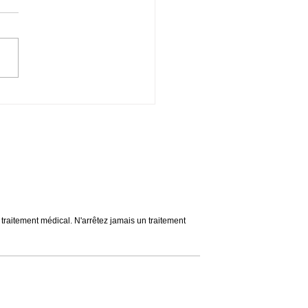
ntine Migraines & Voyage
s du voyage. Apaise les
ons & calme les colériques.
se & Spiritualité. Ouverture
n traitement médical. N'arrêtez jamais un traitement