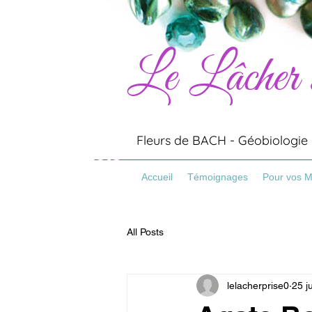
Le Lâcher
Artisanat
Minéraux
Pierres
Fleurs de BACH - Géobiologie -
Bracelets
Pierre Naturelles
Accueil
Témoignages
Pour vos 
All Posts
lelacherprise0
25 j