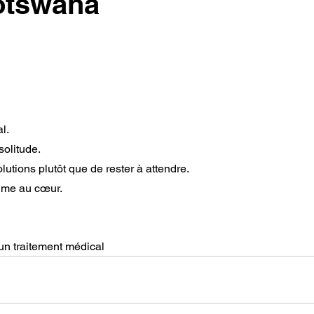
otswana
l.
solitude.
lutions plutôt que de rester à attendre.
aume au cœur.
un traitement médical