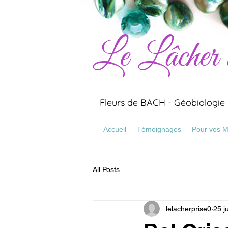
Le Lâcher
Artisanat
Minéraux
Pierres
Fleurs de BACH - Géobiologie -
Bracelets
Pierre Naturelles
Accueil
Témoignages
Pour vos 
All Posts
lelacherprise0
25 j