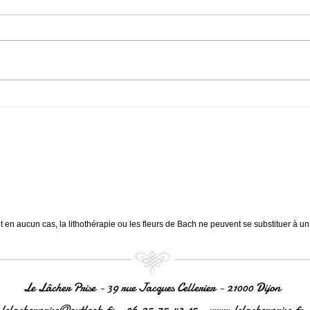
Chrysoprase Jalousie & Colère
Serpe
Compassion & Douceur. Apaise
Stres
la colère. Atténue les sentiments
tensi
négatifs comme la jalousie,
Sages
l'injustice....
des...
et en aucun cas, la lithothérapie ou les fleurs de Bach ne peuvent se substituer à u
Le Lâcher Prise - 39 rue Jacques Cellerier - 21000 Dijon
lelacherprise@outlook.fr
- 06.25.75.43.15 -
www.lelacherprise.fr