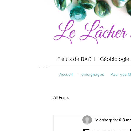
Le Lâcher
Artisanat
Minéraux
Pierres
Fleurs de BACH - Géobiologie -
Bracelets
Pierre Naturelles
Accueil
Témoignages
Pour vos 
All Posts
lelacherprise0
8 ma