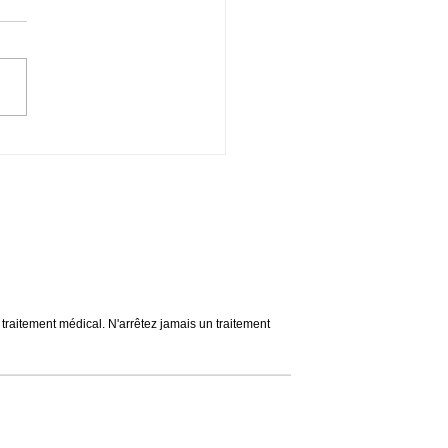
ntine Migraines & Voyage
s du voyage. Apaise les
ons & calme les colériques.
se & Spiritualité. Ouverture
n traitement médical. N'arrêtez jamais un traitement