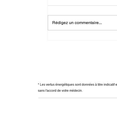
Tanzanite Elévation de l'âme
Elévation spirituelle : Grandeur
d'âme & d'esprit. Imagination &
Rédigez un commentaire...
Créativité. Pertes de mémoire. Se
battre...
* Les vertus énergétiques sont données à titre indicatif 
sans l'accord de votre médecin.