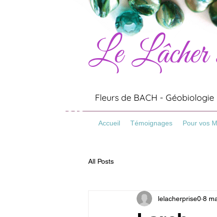
Le Lâcher
Artisanat
Minéraux
Pierres
Fleurs de BACH - Géobiologie -
Bracelets
Pierre Naturelles
Accueil
Témoignages
Pour vos 
All Posts
lelacherprise0
8 ma