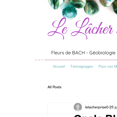
Le Lâcher
Artisanat
Minéraux
Pierres
Fleurs de BACH - Géobiologie -
Bracelets
Pierre Naturelles
Accueil
Témoignages
Pour vos 
All Posts
lelacherprise0
25 j