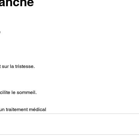
lanche
e
 sur la tristesse.
cilite le sommeil.
un traitement médical