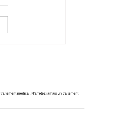
ntine Migraines & Voyage
s du voyage. Apaise les
ons & calme les colériques.
se & Spiritualité. Ouverture
n traitement médical. N'arrêtez jamais un traitement