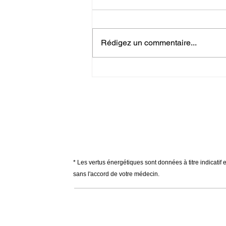
Tanzanite Elévation de l'âme
Elévation spirituelle : Grandeur
d'âme & d'esprit. Imagination &
Rédigez un commentaire...
Créativité. Pertes de mémoire. Se
battre...
* Les vertus énergétiques sont données à titre indicatif 
sans l'accord de votre médecin.