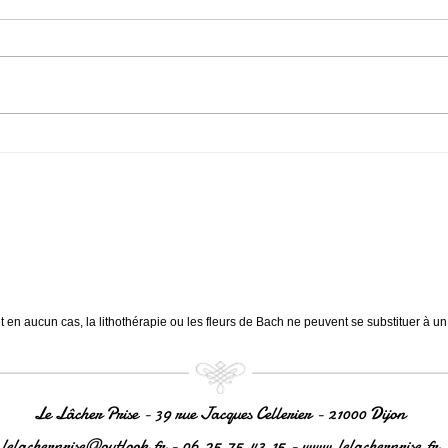
Chrysoprase Jalousie & Colère
Serpe
Compassion & Douceur. Apaise
Stres
la colère. Atténue les sentiments
tensi
négatifs comme la jalousie,
Sages
l'injustice....
des...
et en aucun cas, la lithothérapie ou les fleurs de Bach ne peuvent se substituer à u
Le Lâcher Prise - 39 rue Jacques Cellerier - 21000 Dijon
lelacherprise@outlook.fr
- 06.25.75.43.15 -
www.lelacherprise.fr