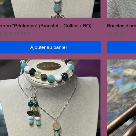
arure "Printemps" (Bracelet + Collier + BO)
Boucles d'ore
rix original
Prix promotionnel
Prix
7,00 €
79,00 €
29,00 €
Ajouter au panier