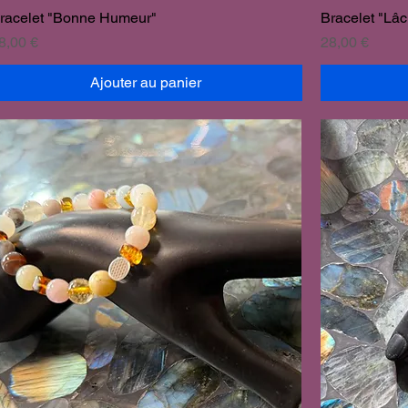
racelet "Bonne Humeur"
Bracelet "Lâc
rix
Prix
8,00 €
28,00 €
Ajouter au panier