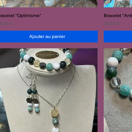
racelet "Optimisme"
Bracelet "Ant
rix
Prix
8,00 €
28,00 €
Ajouter au panier