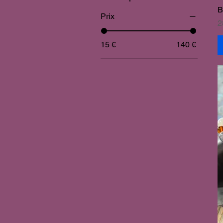
B
Prix
P
2
15 €
140 €