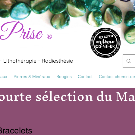
 Prise
®
 Lithothérapie - Radiesthésie
Maux
Pierres & Minéraux
Bougies
Contact
Contact chemin-de
urte sélection du Mag
Bracelets