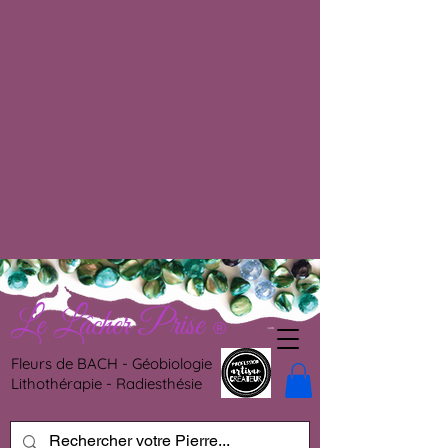
Le Lâcher Prise
®
Fleurs de BACH - Géobiologie
Lithothérapie - Radiesthésie