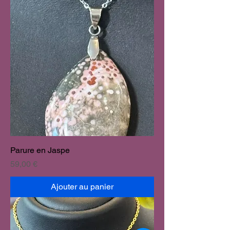
Parure en Jaspe
Prix
59,00 €
Ajouter au panier